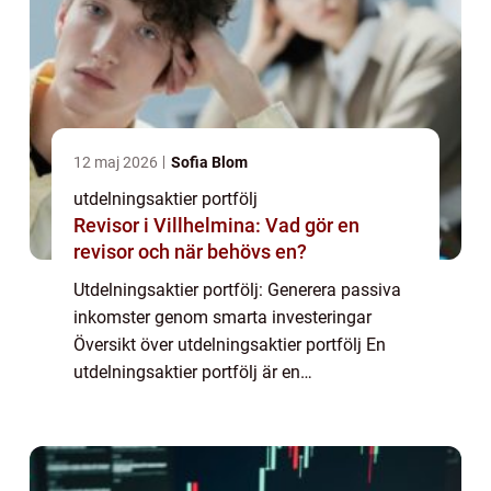
12 maj 2026
Sofia Blom
utdelningsaktier portfölj
Revisor i Villhelmina: Vad gör en
revisor och när behövs en?
Utdelningsaktier portfölj: Generera passiva
inkomster genom smarta investeringar
Översikt över utdelningsaktier portfölj En
utdelningsaktier portfölj är en
investeringsstrategi där man fokuserar på
att investera i aktier som ger utdelningar till
akti...