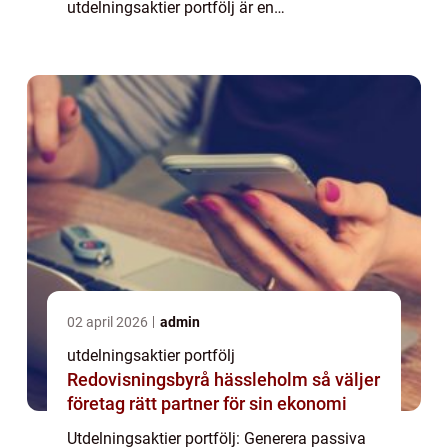
utdelningsaktier portfölj är en
investeringsstrategi där man fokuserar på
att investera i aktier som ger utdelningar till
akti...
02 april 2026
admin
utdelningsaktier portfölj
Redovisningsbyrå hässleholm så väljer
företag rätt partner för sin ekonomi
Utdelningsaktier portfölj: Generera passiva