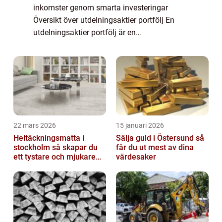
inkomster genom smarta investeringar
Översikt över utdelningsaktier portfölj En
utdelningsaktier portfölj är en
investeringsstrategi där man fokuserar på
att investera i aktier som ger utdelningar till
akti...
22 mars 2026
15 januari 2026
Heltäckningsmatta i
Sälja guld i Östersund så
stockholm så skapar du
får du ut mest av dina
ett tystare och mjukare
värdesaker
hem