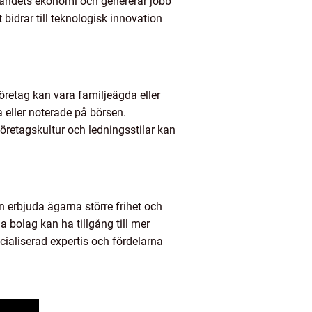
i landets ekonomi och genererar jobb
bidrar till teknologisk innovation
 företag kan vara familjeägda eller
a eller noterade på börsen.
öretagskultur och ledningsstilar kan
n erbjuda ägarna större frihet och
a bolag kan ha tillgång till mer
cialiserad expertis och fördelarna