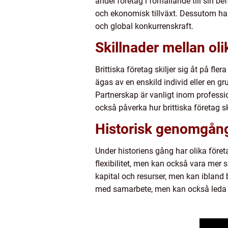
andel företag i förhållande till sin 
och ekonomisk tillväxt. Dessutom har 
och global konkurrenskraft.
Skillnader mellan oli
Brittiska företag skiljer sig åt på fle
ägas av en enskild individ eller en gr
Partnerskap är vanligt inom professi
också påverka hur brittiska företag sk
Historisk genomgång
Under historiens gång har olika föret
flexibilitet, men kan också vara mer 
kapital och resurser, men kan ibland 
med samarbete, men kan också leda ti