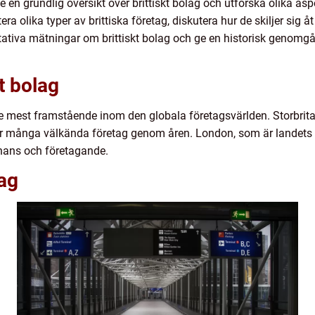
ge en grundlig översikt över brittiskt bolag och utforska olika as
ra olika typer av brittiska företag, diskutera hur de skiljer sig
itativa mätningar om brittiskt bolag och ge en historisk genomg
kt bolag
 de mest framstående inom den globala företagsvärlden. Storbrita
r många välkända företag genom åren. London, som är landets fina
finans och företagande.
lag