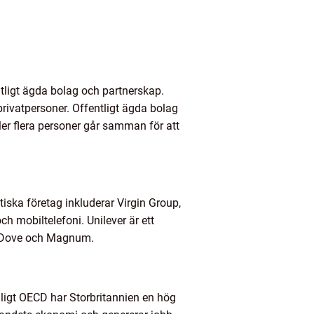
entligt ägda bolag och partnerskap.
privatpersoner. Offentligt ägda bolag
ler flera personer går samman för att
iska företag inkluderar Virgin Group,
 mobiltelefoni. Unilever är ett
m Dove och Magnum.
 Enligt OECD har Storbritannien en hög