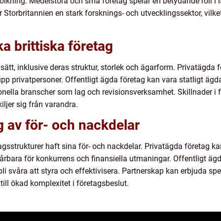
befolkning. Medelstora och små företag spelar en betydande roll 
Storbritannien en stark forsknings- och utvecklingssektor, vilket 
ka brittiska företag
ra sätt, inklusive deras struktur, storlek och ägarform. Privatägda
upp privatpersoner. Offentligt ägda företag kan vara statligt ägd
onella branscher som lag och revisionsverksamhet. Skillnader i f
iljer sig från varandra.
 av för- och nackdelar
agsstrukturer haft sina för- och nackdelar. Privatägda företag ka
sårbara för konkurrens och finansiella utmaningar. Offentligt ägd
bli svåra att styra och effektivisera. Partnerskap kan erbjuda spe
ll ökad komplexitet i företagsbeslut.