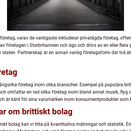
ka företag, varav de vanligaste inkluderar privatägda företag, off
av företagen i Storbritannien och ägs och drivs av en eller flera 
 staten. Partnerskap är en annan vanlig företagsform där två el
retag
ångsrika företag inom olika branscher. Exempel på populära britt
 omfattar en rad olika företag inom bland annat musik, flyg och
g och är känt för sina varumärken inom konsumentprodukter so
r om brittiskt bolag
ittiskt bolag kan vi titta på kvantitativa mätningar och statistik.