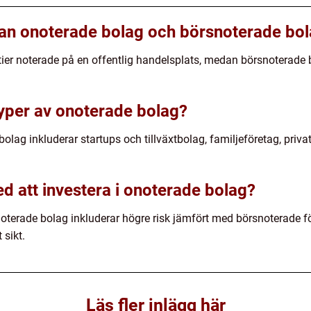
lan onoterade bolag och börsnoterade bo
ier noterade på en offentlig handelsplats, medan börsnoterade bo
typer av onoterade bolag?
olag inkluderar startups och tillväxtbolag, familjeföretag, priv
d att investera i onoterade bolag?
noterade bolag inkluderar högre risk jämfört med börsnoterade fö
 sikt.
Läs fler inlägg här