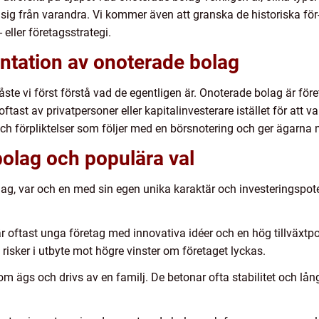
sig från varandra. Vi kommer även att granska de historiska för
eller företagsstrategi.
ntation av onoterade bolag
åste vi först förstå vad de egentligen är. Onoterade bolag är för
ftast av privatpersoner eller kapitalinvesterare istället för att v
ch förpliktelser som följer med en börsnotering och ger ägarna me
olag och populära val
lag, var och en med sin egen unika karaktär och investeringspote
är oftast unga företag med innovativa idéer och en hög tillväxtp
e risker i utbyte mot högre vinster om företaget lyckas.
om ägs och drivs av en familj. De betonar ofta stabilitet och lång