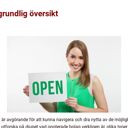
rundlig översikt
g är avgörande för att kunna navigera och dra nytta av de möjli
t utforska på djupet vad onoterade bolag verkligen är, olika type