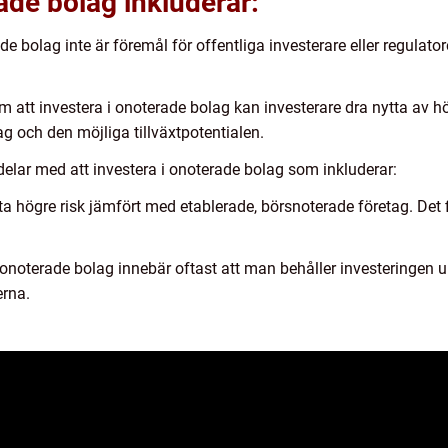
de bolag inkluderar:
ade bolag inte är föremål för offentliga investerare eller regulator
m att investera i onoterade bolag kan investerare dra nytta av h
 och den möjliga tillväxtpotentialen.
delar med att investera i onoterade bolag som inkluderar:
a högre risk jämfört med etablerade, börsnoterade företag. Det fi
 i onoterade bolag innebär oftast att man behåller investeringen u
erna.