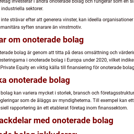
retag investerar i andra onoterade bolag och fungerar som en sla
industriella sektorer.
 inte strävar efter att generera vinster, kan ideella organisatio
umanitära syften snarare än vinstmotiv.
gar om onoterade bolag
terade bolag är genom att titta på deras omsättning och värderin
esteringarna i onoterade bolag i Europa under 2020, vilket indiker
 Private Equity en viktig källa till finansiering för onoterade bolag
ika onoterade bolag
de bolag kan variera mycket i storlek, bransch och företagsstrukt
regleringar som de åläggs av myndigheterna. Till exempel kan ett
siell rapportering än ett etablerat företag inom finanssektorn.
 nackdelar med onoterade bolag