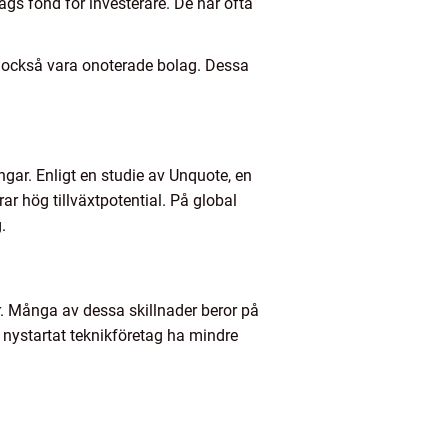
gs fond för investerare. De har ofta
ner också vara onoterade bolag. Dessa
gar. Enligt en studie av Unquote, en
ar hög tillväxtpotential. På global
.
ur. Många av dessa skillnader beror på
 nystartat teknikföretag ha mindre