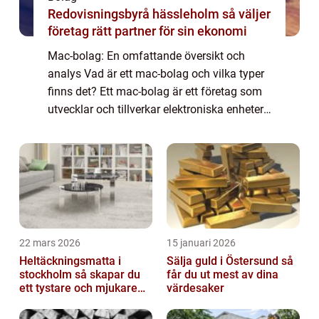
Redovisningsbyrå hässleholm så väljer
företag rätt partner för sin ekonomi
Mac-bolag: En omfattande översikt och
analys Vad är ett mac-bolag och vilka typer
finns det? Ett mac-bolag är ett företag som
utvecklar och tillverkar elektroniska enheter
och mjukvaror under varumärket ”Mac”.
Detta inkluderar Apple Inc.,...
22 mars 2026
15 januari 2026
Heltäckningsmatta i
Sälja guld i Östersund så
stockholm så skapar du
får du ut mest av dina
ett tystare och mjukare
värdesaker
hem