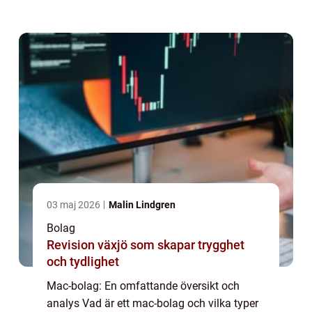
och mjukvaror under varumärket ”Mac”.
Detta inkluderar Apple Inc.,...
03 maj 2026
Malin Lindgren
Bolag
Revision växjö som skapar trygghet
och tydlighet
Mac-bolag: En omfattande översikt och
analys Vad är ett mac-bolag och vilka typer