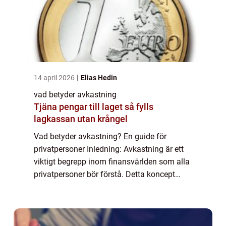
14 april 2026
Elias Hedin
vad betyder avkastning
Tjäna pengar till laget så fylls
lagkassan utan krångel
Vad betyder avkastning? En guide för
privatpersoner Inledning: Avkastning är ett
viktigt begrepp inom finansvärlden som alla
privatpersoner bör förstå. Detta koncept
spelar en central roll i att bedöma och
maximera investeringar och ekonomisk
tillväx...