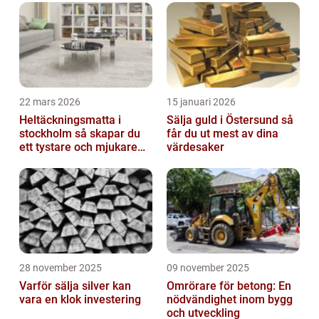
maximera investeringar och ekonomisk
tillväx...
22 mars 2026
15 januari 2026
Heltäckningsmatta i
Sälja guld i Östersund så
stockholm så skapar du
får du ut mest av dina
ett tystare och mjukare
värdesaker
hem
28 november 2025
09 november 2025
Varför sälja silver kan
Omrörare för betong: En
vara en klok investering
nödvändighet inom bygg
och utveckling