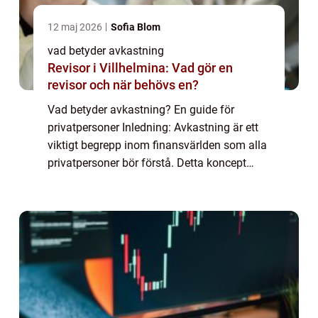
12 maj 2026
Sofia Blom
vad betyder avkastning
Revisor i Villhelmina: Vad gör en
revisor och när behövs en?
Vad betyder avkastning? En guide för
privatpersoner Inledning: Avkastning är ett
viktigt begrepp inom finansvärlden som alla
privatpersoner bör förstå. Detta koncept
spelar en central roll i att bedöma och
maximera investeringar och ekonomisk
tillväx...