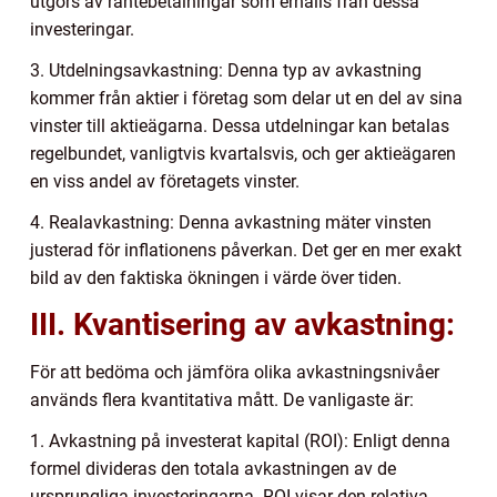
utgörs av räntebetalningar som erhålls från dessa
investeringar.
3. Utdelningsavkastning: Denna typ av avkastning
kommer från aktier i företag som delar ut en del av sina
vinster till aktieägarna. Dessa utdelningar kan betalas
regelbundet, vanligtvis kvartalsvis, och ger aktieägaren
en viss andel av företagets vinster.
4. Realavkastning: Denna avkastning mäter vinsten
justerad för inflationens påverkan. Det ger en mer exakt
bild av den faktiska ökningen i värde över tiden.
III. Kvantisering av avkastning:
För att bedöma och jämföra olika avkastningsnivåer
används flera kvantitativa mått. De vanligaste är:
1. Avkastning på investerat kapital (ROI): Enligt denna
formel divideras den totala avkastningen av de
ursprungliga investeringarna. ROI visar den relativa