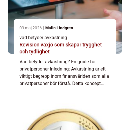
03 maj 2026
Malin Lindgren
vad betyder avkastning
Revision växjö som skapar trygghet
och tydlighet
Vad betyder avkastning? En guide för
privatpersoner Inledning: Avkastning är ett
viktigt begrepp inom finansvärlden som alla
privatpersoner bör förstå. Detta koncept
spelar en central roll i att bedöma och
maximera investeringar och ekonomisk
tillväx...