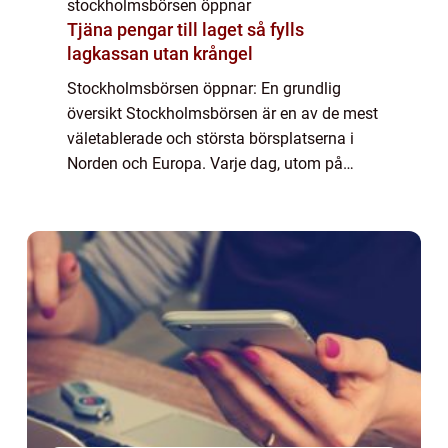
stockholmsbörsen öppnar
Tjäna pengar till laget så fylls
lagkassan utan krångel
Stockholmsbörsen öppnar: En grundlig
översikt Stockholmsbörsen är en av de mest
väletablerade och största börsplatserna i
Norden och Europa. Varje dag, utom på
helger och helgdagar, öppnar den för att
möjliggöra handel med aktier och andra
finansiell...