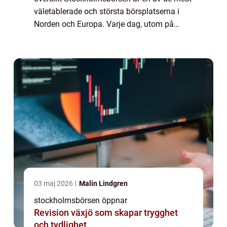
väletablerade och största börsplatserna i
Norden och Europa. Varje dag, utom på
helger och helgdagar, öppnar den för att
möjliggöra handel med aktier och andra
finansiell...
03 maj 2026
Malin Lindgren
stockholmsbörsen öppnar
Revision växjö som skapar trygghet
och tydlighet