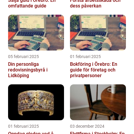
Sälja guld i Örebro: En
Förstå arbetsskada och
omfattande guide
dess påverkan
05 februari 2025
01 februari 2025
Din personliga
Bokföring i Örebro: En
redovisningsbyrå i
guide för företag och
Lidköping
privatpersoner
01 februari 2025
03 december 2024
Oppdag gleden ved å
Flyttfirma i Stockholm: En