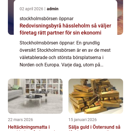
02 april 2026
admin
stockholmsbörsen öppnar
Redovisningsbyrå hässleholm så väljer
företag rätt partner för sin ekonomi
Stockholmsbörsen öppnar: En grundlig
översikt Stockholmsbörsen är en av de mest
väletablerade och största börsplatserna i
Norden och Europa. Varje dag, utom på
helger och helgdagar, öppnar den för att
möjliggöra handel med aktier och andra
finansiell...
22 mars 2026
15 januari 2026
Heltäckningsmatta i
Sälja guld i Östersund så