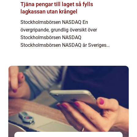
Tjäna pengar till laget så fylls
lagkassan utan krångel
Stockholmsbörsen NASDAQ En
övergripande, grundlig översikt över
Stockholmsbörsen NASDAQ
Stockholmsbörsen NASDAQ är Sveriges
primära börsplats för handel med aktier och
andra finansiella instrument. Här möts
investerare och företag för att köpa och sä...