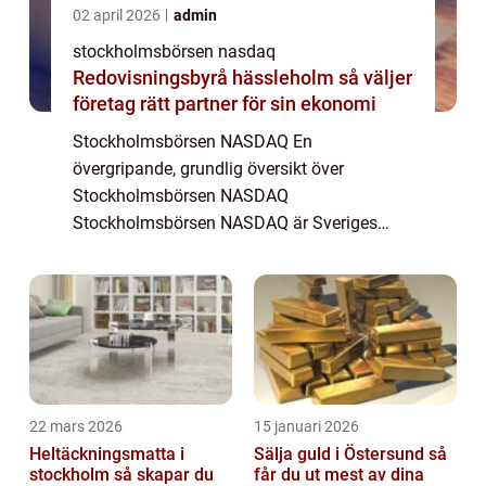
02 april 2026
admin
stockholmsbörsen nasdaq
Redovisningsbyrå hässleholm så väljer
företag rätt partner för sin ekonomi
Stockholmsbörsen NASDAQ En
övergripande, grundlig översikt över
Stockholmsbörsen NASDAQ
Stockholmsbörsen NASDAQ är Sveriges
primära börsplats för handel med aktier och
andra finansiella instrument. Här möts
investerare och företag för att köpa och sä...
22 mars 2026
15 januari 2026
Heltäckningsmatta i
Sälja guld i Östersund så
stockholm så skapar du
får du ut mest av dina