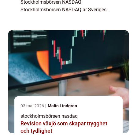
Stockholmsbörsen NASDAQ
Stockholmsbörsen NASDAQ är Sveriges
primära börsplats för handel med aktier och
andra finansiella instrument. Här möts
investerare och företag för att köpa och sä...
03 maj 2026
Malin Lindgren
stockholmsbörsen nasdaq
Revision växjö som skapar trygghet
och tydlighet