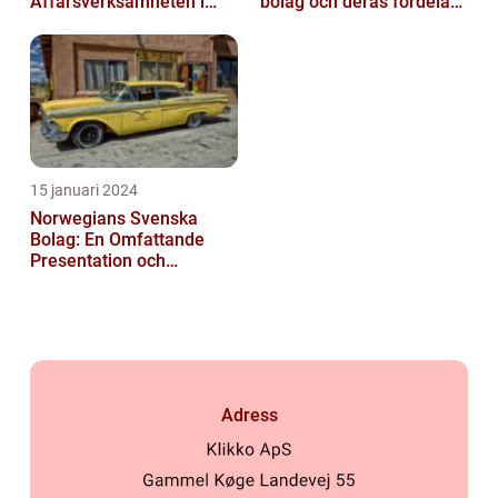
Affärsverksamheten i
bolag och deras fördelar
Bolton
och nackdelar
15 januari 2024
Norwegians Svenska
Bolag: En Omfattande
Presentation och
Historisk Genomgång
Adress