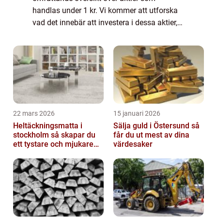
handlas under 1 kr. Vi kommer att utforska
vad det innebär att investera i dessa aktier,
de olika typerna som finns tillgängliga och
även diskutera historiska för- och ...
22 mars 2026
15 januari 2026
Heltäckningsmatta i
Sälja guld i Östersund så
stockholm så skapar du
får du ut mest av dina
ett tystare och mjukare
värdesaker
hem