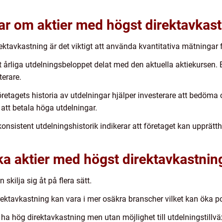
ar om aktier med högst direktavkas
tavkastning är det viktigt att använda kvantitativa mätningar 
et årliga utdelningsbeloppet delat med den aktuella aktiekursen.
terare.
företagets historia av utdelningar hjälper investerare att bedöma
 att betala höga utdelningar.
 konsistent utdelningshistorik indikerar att företaget kan upprätt
ika aktier med högst direktavkastnin
skilja sig åt på flera sätt.
rektavkastning kan vara i mer osäkra branscher vilket kan öka pote
n ha hög direktavkastning men utan möjlighet till utdelningstillv