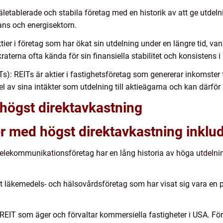
 väletablerade och stabila företag med en historik av att ge utde
ans och energisektorn.
tier i företag som har ökat sin utdelning under en längre tid, vanl
aterna ofta kända för sin finansiella stabilitet och konsistens i
Ts): REITs är aktier i fastighetsföretag som genererar inkomster 
del av sina intäkter som utdelning till aktieägarna och kan därfö
högst direktavkastning
r med högst direktavkastning inklud
telekommunikationsföretag har en lång historia av höga utdelnin
t läkemedels- och hälsovårdsföretag som har visat sig vara en p
REIT som äger och förvaltar kommersiella fastigheter i USA. Före