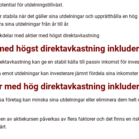
ential för utdelningstillväxt.
er stabila när det gäller sina utdelningar och upprätthålla en hög
a sina utdelningar från år till år.
kdelar med aktier med högst direktavkastning
med högst direktavkastning inkluder
ktavkastning kan ge en stabil källa till passiv inkomst för inves
 emot utdelningar kan investerare jämnt fördela sina inkomster 
 med hög direktavkastning inkluder
ssa företag kan minska sina utdelningar eller eliminera dem he
gen av aktiekursen påverkas av flera faktorer och det finns en risk
ärt.