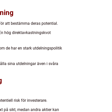
tning
för att bestämma deras potential.
 En hög direktavkastningskvot
 om de har en stark utdelningspolitik
hålla sina utdelningar även i svåra
g
ntiell risk för investerare.
äxt på sikt, medan andra aktier kan