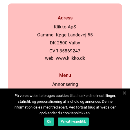
Adress
web:
www.klikko.dk
Menu
Annonsering
Om oss
På vores website bruges cookies til at huske dine indstillinger,
Cookies
statistik og personalisering af indhold og annoncer. Denne
information deles med tredjepart. Ved fortsat brug af websiden
Kontakta oss
godkender du cookiepolitikken.
Sitemap
Ok
Privatlivspolitik