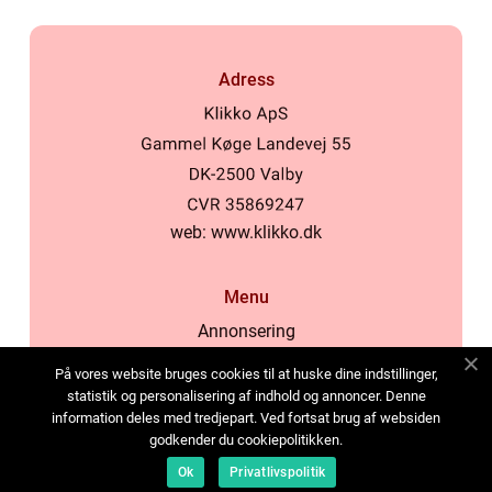
Adress
web:
www.klikko.dk
Menu
Annonsering
Om oss
På vores website bruges cookies til at huske dine indstillinger,
Cookies
statistik og personalisering af indhold og annoncer. Denne
information deles med tredjepart. Ved fortsat brug af websiden
Kontakta oss
godkender du cookiepolitikken.
Sitemap
Ok
Privatlivspolitik