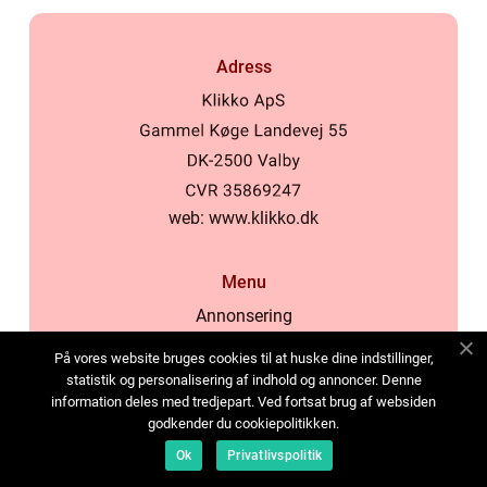
Adress
web:
www.klikko.dk
Menu
Annonsering
Om oss
På vores website bruges cookies til at huske dine indstillinger,
Cookies
statistik og personalisering af indhold og annoncer. Denne
information deles med tredjepart. Ved fortsat brug af websiden
Kontakta oss
godkender du cookiepolitikken.
Sitemap
Ok
Privatlivspolitik