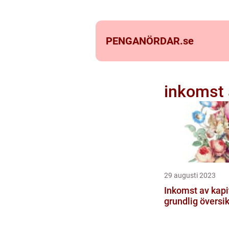
PENGANÖRDAR.
se
inkomst 
29 augusti 2023
Inkomst av kapi
grundlig översik