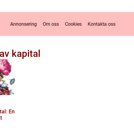
Annonsering
Om oss
Cookies
Kontakta oss
av kapital
tal: En
t