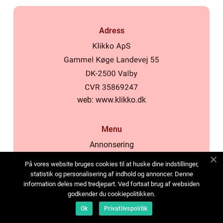
Adress
web:
www.klikko.dk
Menu
Annonsering
Om oss
På vores website bruges cookies til at huske dine indstillinger,
Cookies
statistik og personalisering af indhold og annoncer. Denne
information deles med tredjepart. Ved fortsat brug af websiden
Kontakta oss
godkender du cookiepolitikken.
Sitemap
Ok
Privatlivspolitik