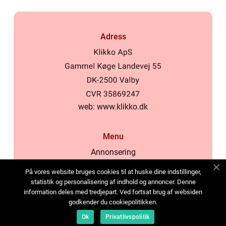
Adress
web:
www.klikko.dk
Menu
Annonsering
Om oss
På vores website bruges cookies til at huske dine indstillinger,
Cookies
statistik og personalisering af indhold og annoncer. Denne
information deles med tredjepart. Ved fortsat brug af websiden
Kontakta oss
godkender du cookiepolitikken.
Sitemap
Ok
Privatlivspolitik