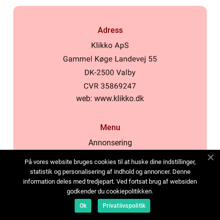
Adress
web:
www.klikko.dk
Menu
Annonsering
Om oss
På vores website bruges cookies til at huske dine indstillinger,
Cookies
statistik og personalisering af indhold og annoncer. Denne
information deles med tredjepart. Ved fortsat brug af websiden
Kontakta oss
godkender du cookiepolitikken.
Sitemap
Ok
Privatlivspolitik