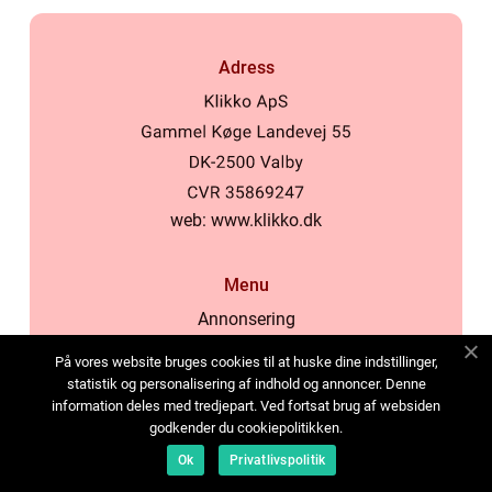
Adress
web:
www.klikko.dk
Menu
Annonsering
Om oss
På vores website bruges cookies til at huske dine indstillinger,
Cookies
statistik og personalisering af indhold og annoncer. Denne
information deles med tredjepart. Ved fortsat brug af websiden
Kontakta oss
godkender du cookiepolitikken.
Sitemap
Ok
Privatlivspolitik