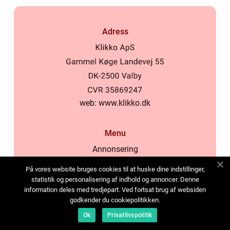
Adress
web:
www.klikko.dk
Menu
Annonsering
Om oss
På vores website bruges cookies til at huske dine indstillinger,
Cookies
statistik og personalisering af indhold og annoncer. Denne
information deles med tredjepart. Ved fortsat brug af websiden
Kontakta oss
godkender du cookiepolitikken.
Sitemap
Ok
Privatlivspolitik