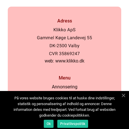
Adress
web:
www.klikko.dk
Menu
Annonsering
Om oss
På vores website bruges cookies til at huske dine indstillinger,
Cookies
statistik og personalisering af indhold og annoncer. Denne
information deles med tredjepart. Ved fortsat brug af websiden
Kontakta oss
godkender du cookiepolitikken.
Sitemap
Ok
Privatlivspolitik