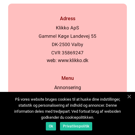
Adress
web:
www.klikko.dk
Menu
Annonsering
Om oss
På vores website bruges cookies til at huske dine indstillinger,
Cookies
statistik og personalisering af indhold og annoncer. Denne
information deles med tredjepart. Ved fortsat brug af websiden
Kontakta oss
godkender du cookiepolitikken.
Sitemap
Ok
Privatlivspolitik